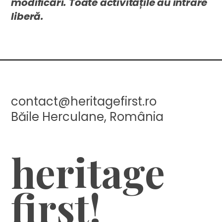
modificări.
Toate activitățile au intrare
liberă.
contact@heritagefirst.ro
Băile Herculane, România
heritage
first!