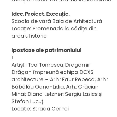
Idee. Proiect. Execuție.
Școala de vară Baia de Arhitectură
Locație: Promenada la cădițe din
arealul istoric
Ipostaze ale patrimoniului
I
Artiști: Tea Tomescu; Dragomir
Drăgan împreună echipa DCXS
architecture – Arh.: Faur Rebeca, Arh.:
Băbălău Oana-Lidia, Arh.: Crăciun
Mihai; Diana Letzner; Sergiu Lazics și
Ștefan Lucuț
Locație: Strada Cernei