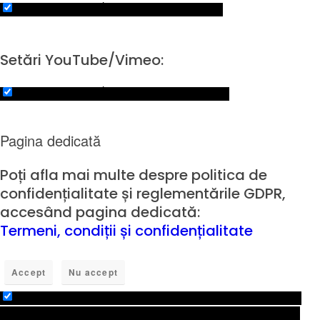
Click to enable/disable Google Maps.
Setări YouTube/Vimeo:
Click to enable/disable video embeds.
Pagina dedicată
Poți afla mai multe despre politica de
confidențialitate și reglementările GDPR,
accesând pagina dedicată:
Termeni, condiții și confidențialitate
Accept
Nu accept
Check to enable permanent hiding of message bar
and refuse all cookies if you do not opt in. We need 2